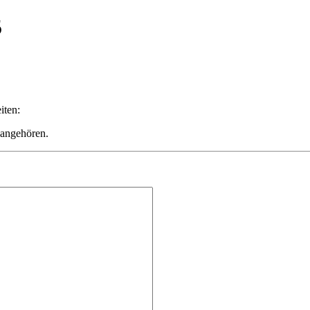
5
iten:
 angehören.