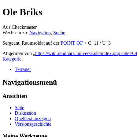
Ole Briks
Aus Checkmaster
Wechseln zu:
Navigation
,
Suche
Sergeant, Raumsoldat auf der
POINT OF
> C_11 / U_3
Abgerufen von „
https://wiki.rendhark-universe.net/index.php?title
Kategorie
:
Terraner
Navigationsmenü
Ansichten
Seite
Diskussion
Quelltext anzeigen
Versionsgeschichte
Meine Werkzeuge