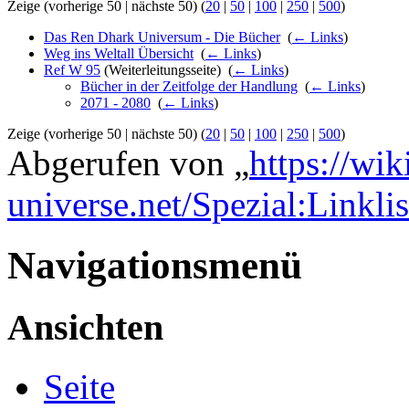
Zeige (vorherige 50 | nächste 50) (
20
|
50
|
100
|
250
|
500
)
Das Ren Dhark Universum - Die Bücher
‎
(
← Links
)
Weg ins Weltall Übersicht
‎
(
← Links
)
Ref W 95
(Weiterleitungsseite) ‎
(
← Links
)
Bücher in der Zeitfolge der Handlung
‎
(
← Links
)
2071 - 2080
‎
(
← Links
)
Zeige (vorherige 50 | nächste 50) (
20
|
50
|
100
|
250
|
500
)
Abgerufen von „
https://wik
universe.net/Spezial:Link
Navigationsmenü
Ansichten
Seite